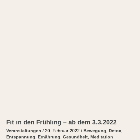
den
Frühling
–
ab
dem
3.3.2022
Fit in den Frühling – ab dem 3.3.2022
Veranstaltungen
/
20. Februar 2022
/
Bewegung
,
Detox
,
Entspannung
,
Ernährung
,
Gesundheit
,
Meditation