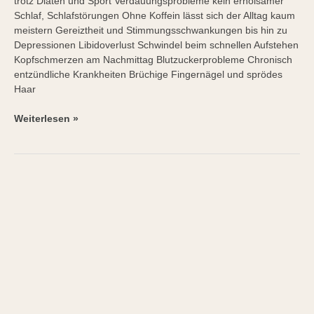
trotz Diäten und Sport Verdauungsprobleme kein erholsamer
Schlaf, Schlafstörungen Ohne Koffein lässt sich der Alltag kaum
meistern Gereiztheit und Stimmungsschwankungen bis hin zu
Depressionen Libidoverlust Schwindel beim schnellen Aufstehen
Kopfschmerzen am Nachmittag Blutzuckerprobleme Chronisch
entzündliche Krankheiten Brüchige Fingernägel und sprödes
Haar
Weiterlesen »
2-
Wochen-
Detox
ab
dem
28.3.2022