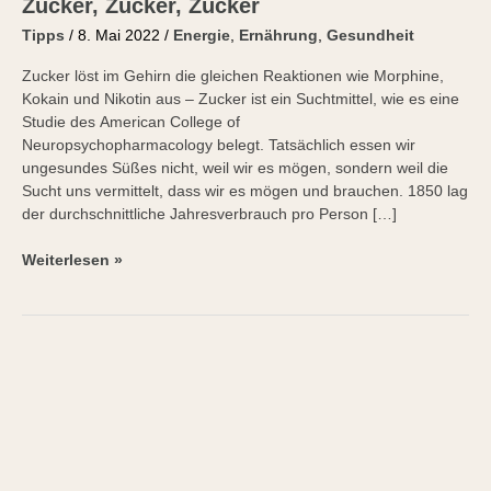
Zucker
Zucker, Zucker, Zucker
Tipps
/
8. Mai 2022
/
Energie
,
Ernährung
,
Gesundheit
Zucker löst im Gehirn die gleichen Reaktionen wie Morphine,
Kokain und Nikotin aus – Zucker ist ein Suchtmittel, wie es eine
Studie des American College of
Neuropsychopharmacology belegt. Tatsächlich essen wir
ungesundes Süßes nicht, weil wir es mögen, sondern weil die
Sucht uns vermittelt, dass wir es mögen und brauchen. 1850 lag
der durchschnittliche Jahresverbrauch pro Person […]
Weiterlesen »
Mehr
Energie
und
Nahrung
fürs
Gehirn