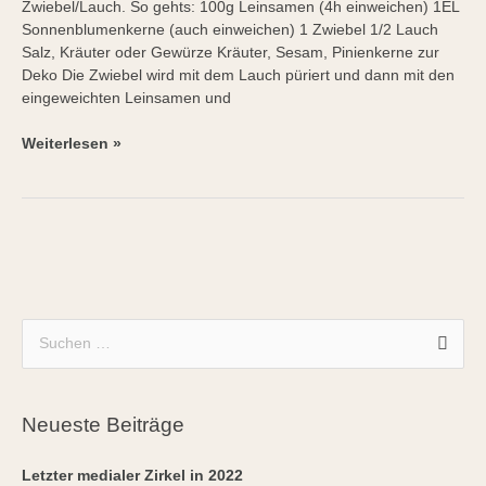
Zwiebel/Lauch. So gehts: 100g Leinsamen (4h einweichen) 1EL
Sonnenblumenkerne (auch einweichen) 1 Zwiebel 1/2 Lauch
Salz, Kräuter oder Gewürze Kräuter, Sesam, Pinienkerne zur
Deko Die Zwiebel wird mit dem Lauch püriert und dann mit den
eingeweichten Leinsamen und
Weiterlesen »
A
S
r
u
c
c
h
Neueste Beiträge
h
i
e
Letzter medialer Zirkel in 2022
v