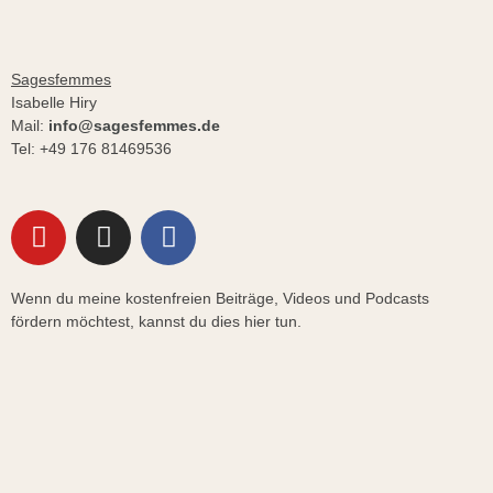
Sagesfemmes
Isabelle Hiry
Mail:
info@sagesfemmes.de
Tel: ‭+49 176 81469536‬
Y
I
F
o
n
a
u
s
c
Wenn du meine kostenfreien Beiträge, Videos und Podcasts
t
t
e
fördern möchtest, kannst du dies hier tun.
u
a
b
b
g
o
e
r
o
a
k
m