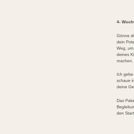
4- Woch
Gönne di
dein Pot
Weg, um 
deines K
machen.
Ich gebe
schaue in
deine Ge
Das Pake
Begleitu
den Start