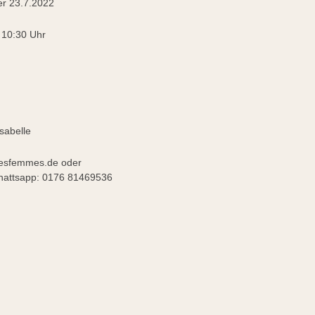
er 23.7.2022
 10:30 Uhr
sabelle
esfemmes.de oder
app: 0176 81469536