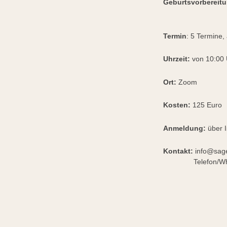
Geburtsvorbereit
Termin
: 5 Termine
Uhrzeit:
von 10:00 
Ort:
Zoom
Kosten:
125 Euro
Anmeldung:
über I
Kontakt:
info@sag
Telefon/Whatts