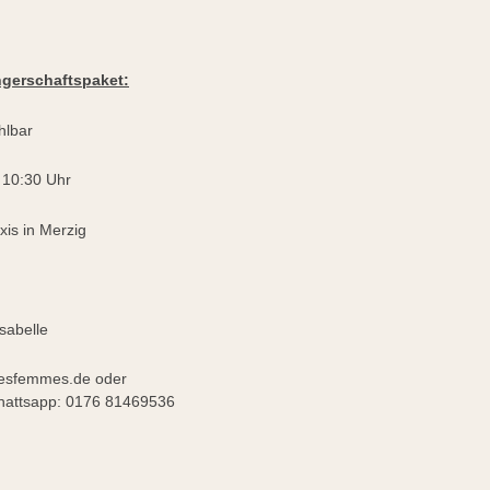
gerschaftspaket
:
hlbar
 10:30 Uhr
is in Merzig
sabelle
esfemmes.de oder
app: 0176 81469536