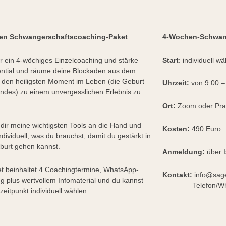
en Schwangerschaftscoaching-Paket
:
4-Wochen-Schwan
r ein 4-wöchiges Einzelcoaching und stärke
Start
:
individuell wä
ential und räume deine Blockaden aus dem
den heiligsten Moment im Leben (die Geburt
Uhrzeit:
von 9:00 –
indes) zu einem unvergesslichen Erlebnis zu
Ort:
Zoom oder Prax
 dir meine wichtigsten Tools an die Hand und
Kosten:
490 Euro
dividuell, was du brauchst, damit du gestärkt in
burt gehen kannst.
Anmeldung:
über I
t beinhaltet 4 Coachingtermine, WhatsApp-
Kontakt:
info@sag
ng plus wertvollem Infomaterial und du kannst
Telefon/Whatts
zeitpunkt individuell wählen.