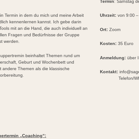
Termin
: Samstag d
ein Termin in dem du mich und meine Arbeit
Uhrzeit:
von 9:00 –
dlich kennenlernen kannst. Ich gebe darin
Tools mit an die Hand, die auch individuell an
Ort:
Zoom
ellen Fragen und Bedürfnisse der Gruppe
t werden.
Kosten:
35 Euro
uppertremin beinhaltet Themen rund um
Anmeldung:
über I
rschaft, Geburt und Wochenbett und
et andere Themen als die klassische
Kontakt:
info@sag
orbereitung.
Telefon/Whatts
ertermin
„Coaching“: