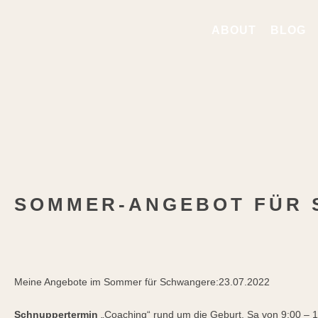
Zum
Inhalt
ABOUT
BLOG
springen
SOMMER-ANGEBOT FÜR
Meine Angebote im Sommer für Schwangere:
23.07.2022
Schnuppertermin
„Coaching“ rund um die Geburt, Sa von 9:00 – 