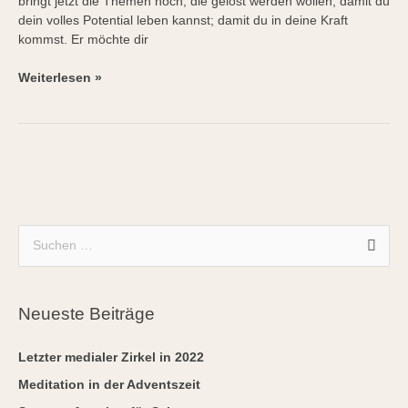
bringt jetzt die Themen hoch, die gelöst werden wollen, damit du
dein volles Potential leben kannst; damit du in deine Kraft
kommst. Er möchte dir
Weiterlesen »
A
S
r
u
c
c
h
Neueste Beiträge
h
i
e
Letzter medialer Zirkel in 2022
v
n
Meditation in der Adventszeit
n