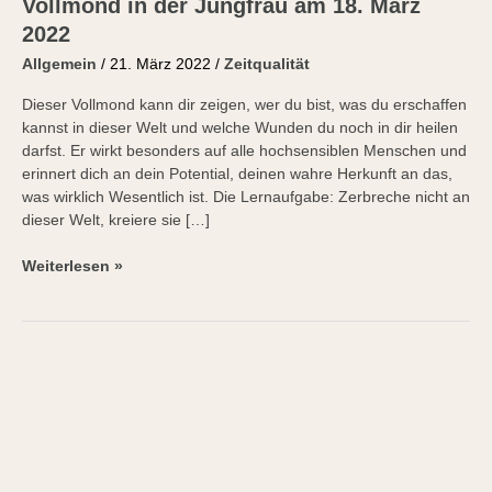
der
Vollmond in der Jungfrau am 18. März
Jungfrau
2022
am
Allgemein
/
21. März 2022
/
Zeitqualität
18.
März
Dieser Vollmond kann dir zeigen, wer du bist, was du erschaffen
2022
kannst in dieser Welt und welche Wunden du noch in dir heilen
darfst. Er wirkt besonders auf alle hochsensiblen Menschen und
erinnert dich an dein Potential, deinen wahre Herkunft an das,
was wirklich Wesentlich ist. Die Lernaufgabe: Zerbreche nicht an
dieser Welt, kreiere sie […]
Weiterlesen »
Vollmond
im
Löwen
am
16.2.2022