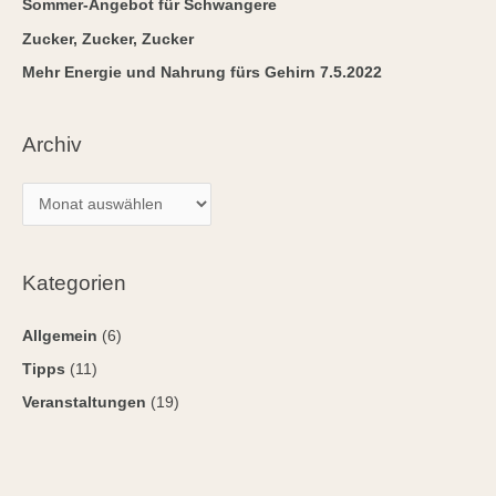
Sommer-Angebot für Schwangere
a
Zucker, Zucker, Zucker
c
Mehr Energie und Nahrung fürs Gehirn 7.5.2022
h
:
Archiv
Kategorien
Allgemein
(6)
Tipps
(11)
Veranstaltungen
(19)