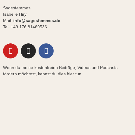
Sagesfemmes
Isabelle Hiry
Mail:
info@sagesfemmes.de
Tel: ‭+49 176 81469536‬
Y
I
F
o
n
a
u
s
c
Wenn du meine kostenfreien Beiträge, Videos und Podcasts
t
t
e
fördern möchtest, kannst du dies hier tun.
u
a
b
b
g
o
e
r
o
a
k
m