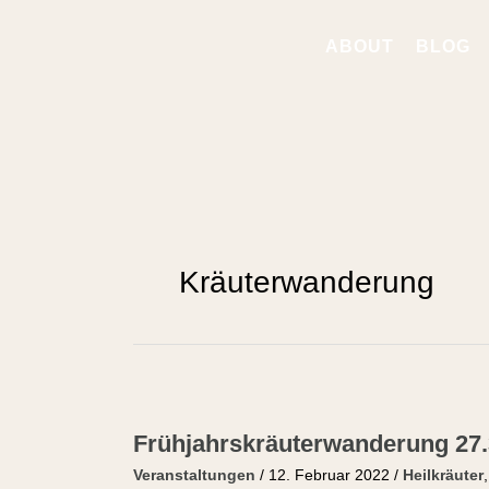
Zum
Inhalt
ABOUT
BLOG
springen
Kräuterwanderung
Frühjahrskräuterwanderung
27.3.2022
Frühjahrskräuterwanderung 27.
Veranstaltungen
/
12. Februar 2022
/
Heilkräuter