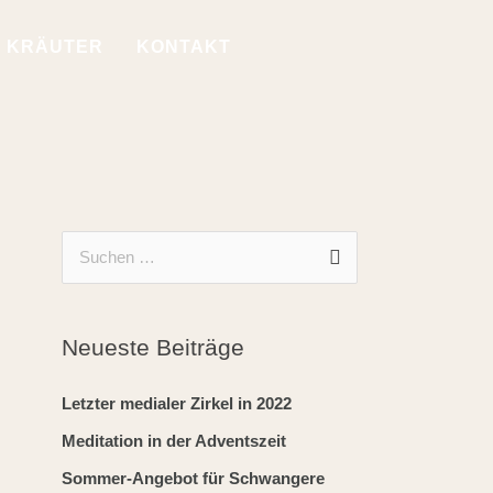
KRÄUTER
KONTAKT
A
S
r
u
c
c
Neueste Beiträge
h
h
i
e
Letzter medialer Zirkel in 2022
v
n
Meditation in der Adventszeit
n
Sommer-Angebot für Schwangere